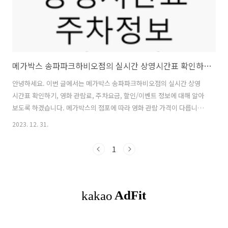
메가박스 송파파크하비오점의 실시간 상영시간표 확인하기, 영화 관람료, 주차요금, 할인/이벤트 정보
안녕하세요. 이번 글에서는 메가박스 송파파크하비오점의 실시간 상영
시간표 확인하기, 영화 관람료, 주차요금, 할인/이벤트 정보에 대해 알아
보도록 하겠습니다. 메가박스의 점포에 따라 영화 관람 가격이 다릅니다.
목차메가박스 송파파크하비오는 주소서울특별시 송파구 송파대로 111,
2023. 12. 31.
(문정동,파크하비오푸르지오) 204동 지하1층 메가박스에 위치했습니다.
그리고 기업 대관 및 프레젠테이션에 최적화된 상영관 (테이블 의자, 휴
1
대폰/노트북 충전 멀티탭 설치) / PT 설명회에 최적화된 포디움 보유 편
안하게 영화 관람을 할 수 있도록 넓은 좌석배치와 등받이 조절이 가능한
의자 설치(7관)로 유명합니다. 메가박스 송파파크하비오점 실시간 영화
상영시간표메가박스 송파파크하비오점에서는 영화 베놈: 라스트 댄스,
룸 넥스트 도어, ..